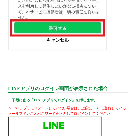
______________________________________________________________________
LINEアプリのログイン画面が表示された場合
1. 下段にある「LINEアプリでログイン」を押します。
※LINEアプリにログインしていない場合は、上段にLINEに登録している
メールアドレスとパスワードを入力してログインしてください。