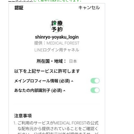
ここをクリック
して通常の流れにもどります。