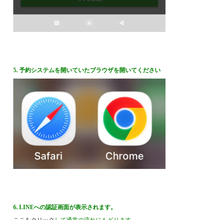
5. 予約システムを開いていたブラウザを開いてください
6. LINEへの認証画面が表示されます。