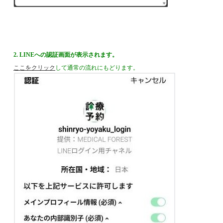
2. LINEへの認証画面が表示されます。
ここをクリック
して通常の流れにもどります。