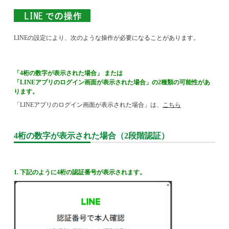
LINEの設定により、次のような操作が必要になることがあります。
「4桁の数字が表示された場合」 または
「LINEアプリのログイン画面が表示された場合」
の2種類の可能性があ
ります。
「LINEアプリのログイン画面が表示された場合」は、
こちら
4桁の数字が表示された場合（2段階認証）
1. 下記のように4桁の認証番号が表示されます。