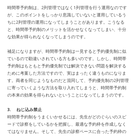
時間帯予約制は、
2列管理ではなく1列管理を行う運用なのです
が、このポイントをしっかり
意識していないと運用しているう
ちに2列管理の運用になってしま
うことがあります。こうなる
と、
時間帯予約制のメリットを活かせなくなってしまい、
十分
な効果が得られなくなってしまうのです。
補足になりますが、
時間帯予約制は一見すると予約優先制に似
ているので勘違いされて
いる方も多いのです。しかし、時間帯
予約制はもともと予約優先制では解決できない問題を解決する
ために考案し
た方法ですので、実はまったく違うものになりま
す。両者を同じようなものだと混同して、
予約優先制の2列管理
に寄っていくような方法を取り入れてしまう
と、時間帯予約制
の本来の効果を得られないということになってしまうのです。
3. ねじ込み禁止
時間帯予約制をうまくいかせるには、
先生がどのぐらいのスピ
ードで診察をしているかを把握し、最適な
予約枠を作成しなく
てはなりません。そして、
先生の診察ペースに合った予約枠の