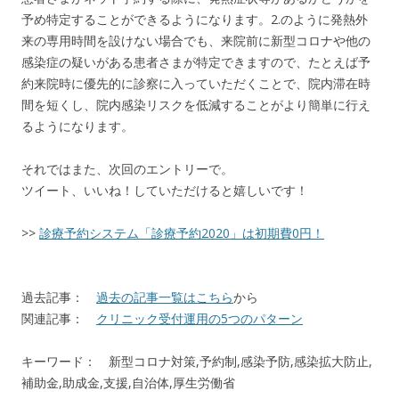
予め特定することができるようになります。2.のように発熱外
来の専用時間を設けない場合でも、来院前に新型コロナや他の
感染症の疑いがある患者さまが特定できますので、たとえば予
約来院時に優先的に診察に入っていただくことで、院内滞在時
間を短くし、院内感染リスクを低減することがより簡単に行え
るようになります。
それではまた、次回のエントリーで。
ツイート、いいね！していただけると嬉しいです！
>>
診療予約システム「診療予約2020」は初期費0円！
過去記事：
過去の記事一覧はこちら
から
関連記事：
クリニック受付運用の5つのパターン
キーワード： 新型コロナ対策,予約制,感染予防,感染拡大防止,
補助金,助成金,支援,自治体,厚生労働省