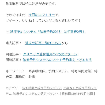
鼻咽喉科では特に注意が必要です。
それではまた、
次回のエントリー
で。
ツイート、いいね！していただけると嬉しいです！
>>
診療予約システム「診療予約2018」は初期費0円！
過去記事：
過去の記事一覧はこちら
から
関連記事：
クリニック受付運用の5つのパターン
関連記事：
診療予約システムのネット予約率を上げる方法
キーワード： 耳鼻咽喉科、予約システム、待ち時間対策、待
合室、花粉症、外来
カテゴリー:
待ち時間と診療予約システム
,
患者さんと診療予約シス
テム
,
診療予約システムの選定ポイント
| 投稿日:
2018年3月19日
|