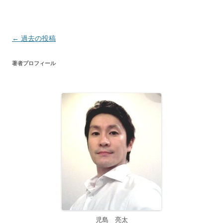
投
←
過去の投稿
稿
著者プロフィール
ナ
ビ
ゲ
ー
シ
ョ
ン
児島 亮太