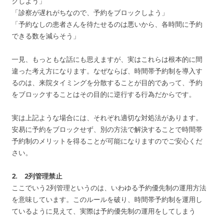
クしよう」
「診察が遅れがちなので、予約をブロックしよう」
「予約なしの患者さんを待たせるのは悪いから、
各時間に予約
できる数を減らそう」
一見、もっともな話にも思えますが、
実はこれらは根本的に間
違った考え方になります。なぜならば、
時間帯予約制を導入す
るのは、
来院タイミングを分散することが目的であって、
予約
をブロックすることはその目的に逆行する行為だからです。
実は上記ような場合には、それぞれ適切な対処法があります。
安易に予約をブロックせず、
別の方法で解決することで時間帯
予約制のメリットを得ることが可
能になりますのでご安心くだ
さい。
2. 2列管理禁止
ここでいう2列管理というのは、いわゆる予約優先制の運用方法
を意味しています。このルールを破り、
時間帯予約制を運用し
ているように見えて、
実際は予約優先制の運用をしてしまう