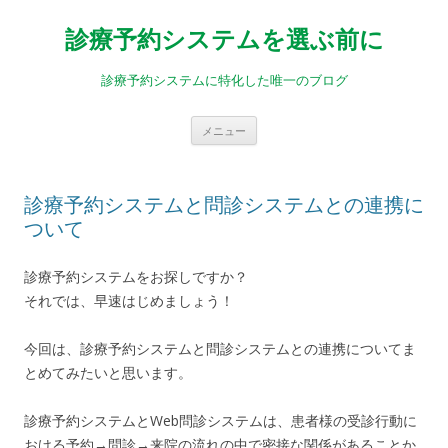
診療予約システムを選ぶ前に
診療予約システムに特化した唯一のブログ
コ
メニュー
ン
テ
ン
ツ
へ
診療予約システムと問診システムとの連携に
ス
キ
ついて
ッ
プ
診療予約システムをお探しですか？
それでは、早速はじめましょう！
今回は、診療予約システムと問診システムとの連携についてま
とめてみたいと思います。
診療予約システムとWeb問診システムは、患者様の受診行動に
おける予約→問診→来院の流れの中で密接な関係があることか