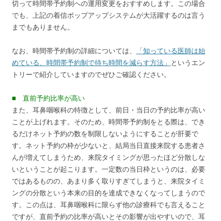
切って時間帯予約制への運用変更をおすすめします。この場合
でも、上記の着信ポップアップシステムが大活躍するのは言う
までもありません。
なお、時間帯予約制の詳細については、
「知っている医師は始
めている、時間帯予約制で待ち時間を減らす方法」
というエン
トリーで紹介していますのでぜひご確認ください。
■ 直前予約比率が高い
また、耳鼻咽喉科の特徴として、前日・当日の予約比率が高い
ことが上げれます。そのため、時間帯予約制をとる際は、でき
るだけネット予約の数を制限しないようにすることが肝要で
す。ネット予約の枠が少ないと、結局当日直接来院する患者さ
んが増えてしまうため、来院タイミングが思ったほど分散しな
いということが起こります。一定数の当日枠というのは、必要
ではあるものの、あまり多く取りすぎてしまうと、来院タイミ
ングの分散という本来の目的を達成できなくなってしまうので
す。この点は、耳鼻咽喉科に限らず他の診療科でも言えること
ですが、直前予約の比率が高いとその影響が出やすいので、耳