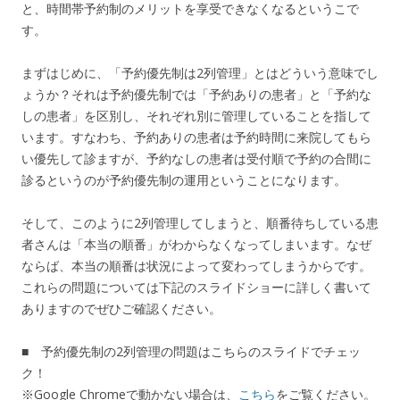
と、
時間帯予約制のメリットを享受できなくなるというこで
す。
まずはじめに、「
予約優先制は2列管理」とはどういう意味でし
ょうか？
それは予約優先制では「予約ありの患者」と「予約な
しの患者」
を区別し、それぞれ別に管理していることを指して
います。
すなわち、
予約ありの患者は予約時間に来院してもら
い優先して診ますが、
予約なしの患者は受付順で予約の合間に
診るというのが予約優先制
の運用ということになります。
そして、このように2列管理してしまうと、
順番待ちしている患
者さんは「本当の順番」
がわからなくなってしまいます。なぜ
ならば、
本当の順番は状況によって変わってしまうからです。
これらの問題については下記のスライドショーに詳しく書いて
あり
ますのでぜひご確認ください。
■ 予約優先制の2列管理の問題はこちらのスライドでチェッ
ク！
※Google Chromeで動かない場合は、
こちら
をご覧ください。