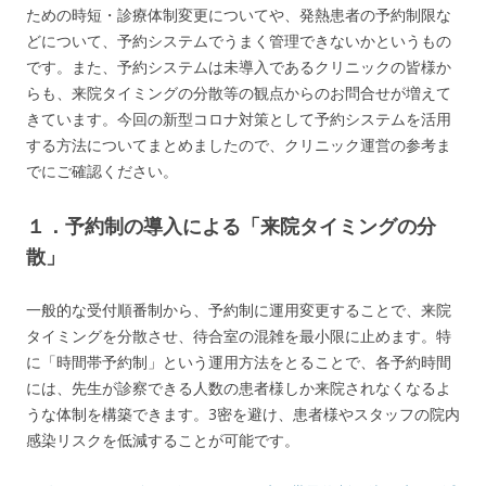
ための時短・診療体制変更についてや、発熱患者の予約制限な
どについて、予約システムでうまく管理できないかというもの
です。また、予約システムは未導入であるクリニックの皆様か
らも、来院タイミングの分散等の観点からのお問合せが増えて
きています。今回の新型コロナ対策として予約システムを活用
する方法についてまとめましたので、クリニック運営の参考ま
でにご確認ください。
１．予約制の導入による「来院タイミングの分
散」
一般的な受付順番制から、予約制に運用変更することで、来院
タイミングを分散させ、待合室の混雑を最小限に止めます。特
に「時間帯予約制」という運用方法をとることで、各予約時間
には、先生が診察できる人数の患者様しか来院されなくなるよ
うな体制を構築できます。3密を避け、患者様やスタッフの院内
感染リスクを低減することが可能です。