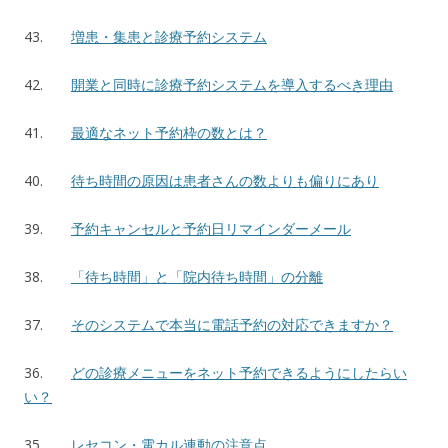
43.
増患・集患と診療予約システム
42.
開業と同時に診療予約システムを導入するべき理由
41.
最適なネット予約枠の数とは？
40.
待ち時間の原因は患者さんの数よりも偏りにあり
39.
予約キャンセルと予約日リマインダーメール
38.
「待ち時間」と「院内待ち時間」の分離
37.
そのシステムで本当に電話予約の対応できますか？
36.
どの診療メニューをネット予約できるようにしたらい
い？
35.
レセコン・電カル連動の注意点