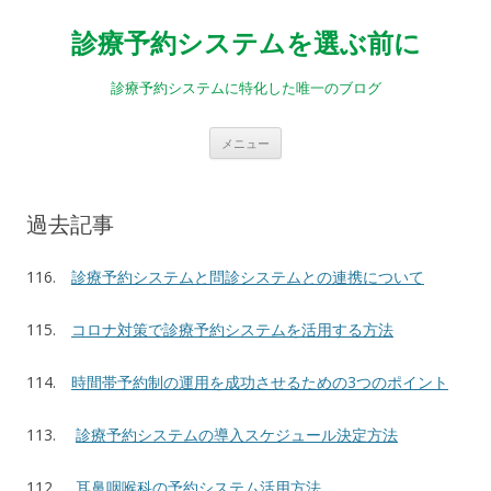
診療予約システムを選ぶ前に
診療予約システムに特化した唯一のブログ
コ
メニュー
ン
テ
ン
ツ
へ
過去記事
ス
キ
ッ
プ
116.
診療予約システムと問診システムとの連携について
115.
コロナ対策で診療予約システムを活用する方法
114.
時間帯予約制の運用を成功させるための3つのポイント
113.
診療予約システムの導入スケジュール決定方法
112.
耳鼻咽喉科の予約システム活用方法