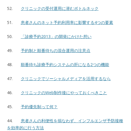
52.
クリニックの受付運用に潜むボトルネック
51.
患者さんのネット予約利用率に影響する4つの要素
50.
「診療予約2013」の開発にかけた想い
49.
予約制と順番待ちの混合運用の注意点
48.
順番待ち診療予約システムの肝になる2つの機能
47.
クリニックでソーシャルメディアを活用するなら
46.
クリニックのWeb制作後にやっておくべきこと
45.
予約優先制って何？
44.
患者さんの利便性を損なわず、インフルエンザ予防接種
を効率的に行う方法