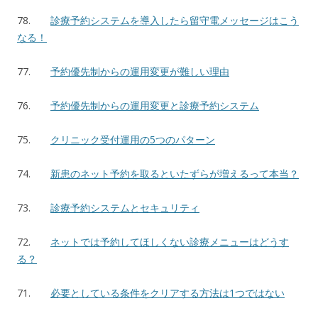
78.
診療予約システムを導入したら留守電メッセージはこう
なる！
77.
予約優先制からの運用変更が難しい理由
76.
予約優先制からの運用変更と診療予約システム
75.
クリニック受付運用の5つのパターン
74.
新患のネット予約を取るといたずらが増えるって本当？
73.
診療予約システムとセキュリティ
72.
ネットでは予約してほしくない診療メニューはどうす
る？
71.
必要としている条件をクリアする方法は1つではない