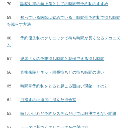
70.
診察効率の向上策としての時間帯予約制のすすめ
69.
知っている医師は始めている、時間帯予約制で待ち時間
を減らす方法
68.
予約優先制のクリニックで待ち時間が長くなるメカニズ
ム
67.
患者さんの予想待ち時間と我慢できる待ち時間
66.
直接来院とネット順番待ちとの待ち時間の違い
65.
時間帯予約制をとると起こる面白い現象 その2
64.
目指すのは適度に混んだ待合室
63.
悔しいけれど予約システムだけでは解決できない問題
62.
データに基づくクリニック名の付け方