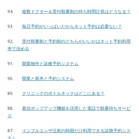
94.
複数ドクター＆受付順番制の待ち時間計算はどうなる？
93.
毎日予約がいっぱいだからネット予約は必要ない？
92.
受付順番制と予約制のどちらがいいかはネット予約利用
率で決める
91.
開業物件と診療予約システム
90.
開業と新患と予約システム
89.
クリニックのボトルネックはどこにある？
88.
着信ポップアップ機能を活用した電話で順番待ちサービ
ス
87.
インフルエンザ注射の時期だけ利用できる診療予約シス
テム