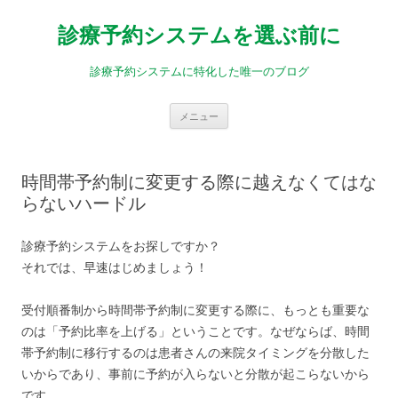
診療予約システムを選ぶ前に
診療予約システムに特化した唯一のブログ
コ
メニュー
ン
テ
ン
ツ
へ
時間帯予約制に変更する際に越えなくてはな
ス
キ
らないハードル
ッ
プ
診療予約システムをお探しですか？
それでは、早速はじめましょう！
受付順番制から時間帯予約制に変更する際に、もっとも重要な
のは「予約比率を上げる」ということです。なぜならば、時間
帯予約制に移行するのは患者さんの来院タイミングを分散した
いからであり、事前に予約が入らないと分散が起こらないから
です。