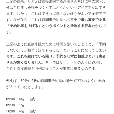
上記の結果、たとえば直接来院する患者さん向けに朝の30~60
分は予約無しを枠をつくってはどうかというアイデアが出てき
ます。しかし、これはできれば試さないほうがよいアイデアで
す。なぜなら、これは時間帯予約制への変更で
最も重要である
「予約比率を上げる」というポイントと矛盾する行為
だからで
す。
上記のように直接来院のために時間を割いてしまうと、「予約
しないほうが朝早く診てもらえる」ということになってしまい
ます。
これを続けている限り、予約をせずに朝並ぶという患者
さんが無くなりません。
そうではなく、下記のように運用し、
予約も直接来院も同列に扱うことが非常に重要なのです。
例えば、30分に5枠の時間帯予約制の場合で下記のように予約
が入っていたとします。
09:00 4名 （残1）
09:30 5名
10:00 4名 （残1）