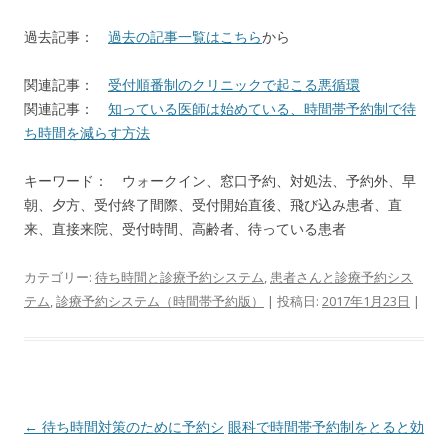
過去記事：
過去の記事一覧はこちら
から
関連記事：
受付順番制のクリニックで起こる悪循環
関連記事：
知っている医師は始めている、時間帯予約制で待
ち時間を減らす方法
キーワード： ウォークイン、窓口予約、対処法、予約外、早
朝、夕方、受付終了間際、受付開始直後、飛び込み患者、直
来、直接来院、受付時間、高齢者、待っている患者
カテゴリー:
待ち時間と診療予約システム
,
患者さんと診療予約シス
テム
,
診療予約システム（時間帯予約版）
| 投稿日:
2017年1月23日
|
投
←
待ち時間対策のために予約シ
眼科で時間帯予約制をとると効