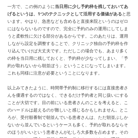
一方で、この例のように
当日用に少し予約枠を残しておいてあ
げるというは、1つのテクニックとして活用する価値がある
と思
います。やはり、急患なども含めると直接来院というのはゼロ
にはならないものですので、完全に予約のみの運用にしてしま
うと柔軟性に欠ける部分があるからです。このあたりは、運用
しながら設定を調整することで、クリニック独自の予約枠を作
り込んでいけば大丈夫です。ただしこの場合でも、あまり多く
の枠を当日用に残しておくと、予約枠が少なってしまい、「予
約が取れないから朝並ぼう」ということになってしまいます。
これも同様に注意が必要ということになります。
以上みてきたように、時間帯予約制に移行するには直接患者さ
んを優遇するのではなく、できるだけ予約者と同じ扱いにする
ことが大切です。目の前にいる患者さんのことを考えると、こ
のハードルは超えるのが難しいと感じるかもしれません。とこ
ろが、受付順番制で朝並んでいる患者さんは、ただ朝並ぶしか
ないから並んでいるというケースも多く、予約が取れるならそ
のほうがいいという患者さんがむしろ大多数を占めます。その