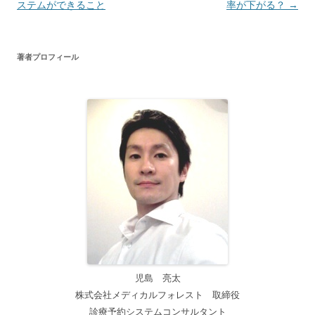
稿
ステムができること
率が下がる？
→
ナ
ビ
著者プロフィール
ゲ
ー
シ
ョ
ン
児島 亮太
株式会社メディカルフォレスト 取締役
診療予約システムコンサルタント