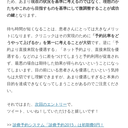
ため、あまり
現在の状況を基準に考えるのではなく、理想のか
たちやこれから目指すものを基準にして微調整することが成功
の鍵
となります。
待ち時間が短くなることは、患者さんにとっては大きなメリッ
トになります。クリニックはその実現のために
「予約比率をど
うやって上げるか」を第一に考えることが大切
です。逆に「予
約より直接来院を優遇する」「ネット予約より、直接来院を優
遇する」などのように差をつけてしまうと予約利用が促進され
ず、最悪の場合は期待した効果が得られないということになっ
てしまいます。目の前にいる患者さんを優遇したいという気持
ちは大切ですし理解できますが、あまり優遇しすぎると本来の
目的を達成できなくなってしまうことがあるのでご注意くださ
い。
それではまた、
次回のエントリー
で。
ツイート、いいね！していただけると嬉しいです！
>>
診療予約システム「診療予約2015」は初期費0円！