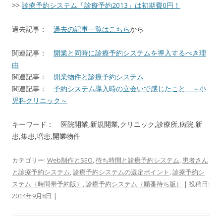
>>
診療予約システム「診療予約2013」は初期費0円！
過去記事：
過去の記事一覧はこちら
から
関連記事：
開業と同時に診療予約システムを導入するべき理
由
関連記事：
開業物件と診療予約システム
関連記事：
予約システム導入時の立会いで感じたこと ～小
児科クリニック～
キーワード： 医院開業,新規開業,クリニック,診療所,病院,新
患,集患,増患,開業物件
カテゴリー:
Web制作とSEO
,
待ち時間と診療予約システム
,
患者さん
と診療予約システム
,
診療予約システムの選定ポイント
,
診療予約シ
ステム（時間帯予約版）
,
診療予約システム（順番待ち版）
| 投稿日:
2014年9月8日
|