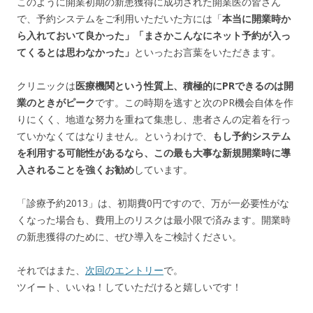
このように開業初期の新患獲得に成功された開業医の皆さん
で、予約システムをご利用いただいた方には「
本当に開業時か
ら入れておいて良かった」「まさかこんなにネット予約が入っ
てくるとは思わなかった」
といったお言葉をいただきます。
クリニックは
医療機関という性質上、積極的にPRできるのは開
業のときがピーク
です。この時期を逃すと次のPR機会自体を作
りにくく、地道な努力を重ねて集患し、患者さんの定着を行っ
ていかなくてはなりません。というわけで、
もし予約システム
を利用する可能性があるなら、この最も大事な新規開業時に導
入されることを強くお勧め
しています。
「診療予約2013」は、初期費0円ですので、万が一必要性がな
くなった場合も、費用上のリスクは最小限で済みます。開業時
の新患獲得のために、ぜひ導入をご検討ください。
それではまた、
次回のエントリー
で。
ツイート、いいね！していただけると嬉しいです！