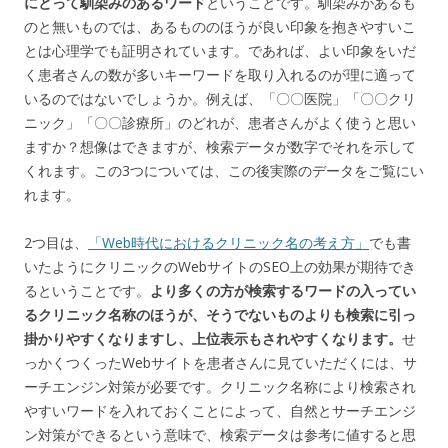
にとって馴染みのあるワード
ということです。馴染みがあるも
のと無いものでは、あるもののほうが良い印象を抱きやすいこ
とは心理学でも証明されています。であれば、よい印象をいだ
く患者さんの数が多いキーワードを取り入れるのが理に適って
いるのではないでしょうか。例えば、「〇〇医院」「〇〇クリ
ニック」「〇〇診療所」のどれが、患者さんがよく使うと思い
ますか？想像はできますが、検索データが数字でそれを示して
くれます。この3つについては、この後実際のデータをご覧にい
れます。
2つ目は、
「Web時代におけるクリニック名の考え方」
でも書
いたようにクリニックのWebサイトのSEO上の効果が期待でき
るということです。
より多くの方が検索するワードの入ってい
るクリニック名称のほうが、そうでないものよりも検索に引っ
掛かりやすくなりますし、上位表示もされやすくなります。
せ
っかくつくったWebサイトを患者さんに見ていただくには、サ
ーチエンジン対策が必要です。クリニック名称により検索され
やすいワードを入れておくことによって、自然とサーチエンジ
ン対策ができるという意味で、検索データは参考に値すると思