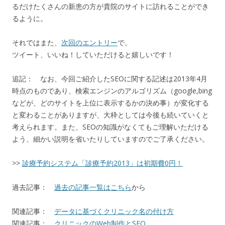
るだけたくさんの新患の方が貴院のサイトに訪れることができ
るように。
それではまた、
次回のエントリー
で。
ツイート、いいね！していただけると嬉しいです！
追記： なお、今回ご紹介したSEOに関する記述は2013年4月
時点のものであり、検索エンジンのアルゴリズム（google,bing
などが、どのサイトを上位に表示するかの決め事）が変化する
と変わることがありますが、大枠としては今後も続いていくと
考えられます。また、SEOの知識がなくてもご理解いただける
よう、細かい説明を省いたりしていますのでご了承ください。
>>
診療予約システム「診療予約2013」は初期費0円！
過去記事：
過去の記事一覧はこちら
から
関連記事：
データに基づくクリニック名の付け方
関連記事：
クリニックのWeb制作とSEO