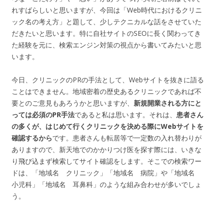
れすばらしいと思いますが、今回は「Web時代におけるクリニ
ック名の考え方」と題して、少しテクニカルな話をさせていた
だきたいと思います。特に自社サイトのSEOに長く関わってき
た経験を元に、検索エンジン対策の視点から書いてみたいと思
います。
今日、クリニックのPRの手法として、Webサイトを抜きに語る
ことはできません。地域密着の歴史あるクリニックであれば不
要とのご意見もあろうかと思いますが、
新規開業される方にと
っては必須のPR手法
であると私は思います。それは、
患者さん
の多くが、はじめて行くクリニックを決める際にWebサイトを
確認するから
です。患者さんも転居等で一定数の入れ替わりが
ありますので、新天地でのかかりつけ医を探す際には、いきな
り飛び込まず検索してサイト確認をします。そこでの検索ワー
ドは、「地域名 クリニック」「地域名 病院」や「地域名
小児科」「地域名 耳鼻科」のような組み合わせが多いでしょ
う。