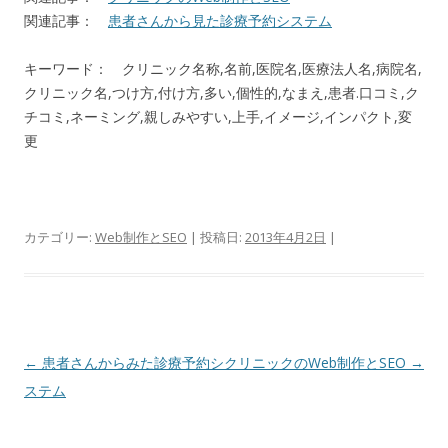
関連記事：
患者さんから見た診療予約システム
キーワード： クリニック名称,名前,医院名,医療法人名,病院名,
クリニック名,つけ方,付け方,多い,個性的,なまえ,患者.口コミ,ク
チコミ,ネーミング,親しみやすい,上手,イメージ,インパクト,変
更
カテゴリー:
Web制作とSEO
| 投稿日:
2013年4月2日
|
投
←
患者さんからみた診療予約シ
クリニックのWeb制作とSEO
→
稿
ステム
ナ
ビ