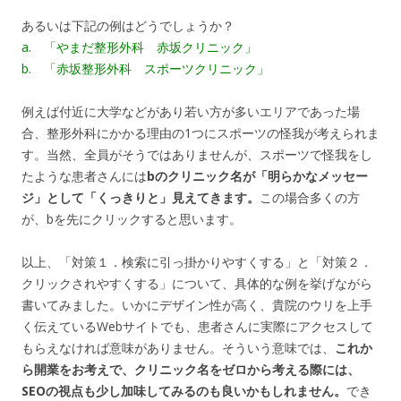
あるいは下記の例はどうでしょうか？
a. 「やまだ整形外科 赤坂クリニック」
b. 「赤坂整形外科 スポーツクリニック」
例えば付近に大学などがあり若い方が多いエリアであった場
合、整形外科にかかる理由の1つにスポーツの怪我が考えられま
す。当然、全員がそうではありませんが、スポーツで怪我をし
たような患者さんには
bのクリニック名が「明らかなメッセー
ジ」として「くっきりと」見えてきます。
この場合多くの方
が、bを先にクリックすると思います。
以上、「対策１．検索に引っ掛かりやすくする」と「対策２．
クリックされやすくする」について、具体的な例を挙げながら
書いてみました。いかにデザイン性が高く、貴院のウリを上手
く伝えているWebサイトでも、患者さんに実際にアクセスして
もらえなければ意味がありません。そういう意味では、
これか
ら開業をお考えで、クリニック名をゼロから考える際には、
SEOの視点も少し加味してみるのも良いかもしれません。
でき