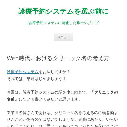
診療予約システムを選ぶ前に
診療予約システムに特化した唯一のブログ
コ
メニュー
ン
テ
ン
ツ
へ
Web時代におけるクリニック名の考え方
ス
キ
ッ
プ
診療予約システム
をお探しですか？
それでは、早速はじめましょう！
今回は、診療予約システムの話を少し離れて、
「クリニックの
名前」
について書いてみたいと思います。
開業医の皆さんであれば、クリニック名を考えるのに頭を悩ま
せたことがあるのではないでしょうか。開業にあたり、いろい
ろな「こだわり」や「思い」があってつけられた名前はそれぞ