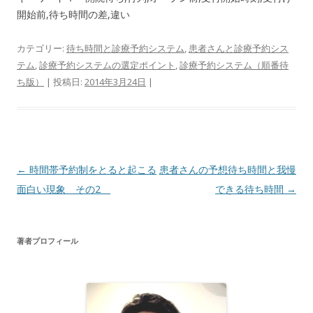
開始前,待ち時間の差,違い
カテゴリー:
待ち時間と診療予約システム
,
患者さんと診療予約シス
テム
,
診療予約システムの選定ポイント
,
診療予約システム（順番待
ち版）
| 投稿日:
2014年3月24日
|
投
←
時間帯予約制をとると起こる
患者さんの予想待ち時間と我慢
稿
面白い現象 その2
できる待ち時間
→
ナ
ビ
著者プロフィール
ゲ
ー
シ
ョ