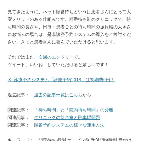
見てきたように、ネット順番待ちというは患者さんにとって大
変メリットのある仕組みです。順番待ち制のクリニックで、待
ち時間の長さや、日毎・患者ごとの待ち時間の振れ幅の大きさ
にお悩みの場合は、是非診療予約システムの導入をご検討くだ
さい。きっと患者さんに喜んでいただけると思います。
それではまた、
次回のエントリー
で。
ツイート、いいね！していただけると嬉しいです！
>> 診療予約システム「診療予約2013」は初期費0円！
過去記事：
過去の記事一覧はこちら
から
関連記事：
「待ち時間」と「院内待ち時間」の分離
関連記事：
クリニックの待合室と駐車場問題
関連記事：
順番予約システムの様々な運用方法
キーワード： 開院待ち,行列,オープン前,受付開始時刻,受付け