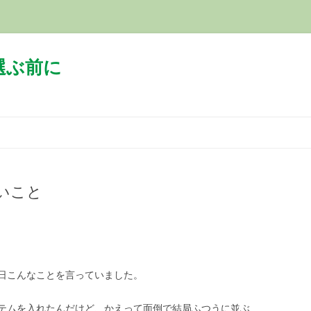
選ぶ前に
コ
ン
テ
ン
ツ
へ
ス
いこと
キ
ッ
プ
日こんなことを言っていました。
テムを入れたんだけど、かえって面倒で結局ふつうに並ぶ