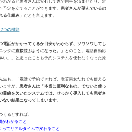
がわかると患者さんは安心して家で用事を済ませたり、近
た予定を立てることができます。
患者さんが望んでいるの
れる仕組み」
だとも言えます。
る2つの機能
つ電話がかかってくるか目安がわからず、ソワソワしてし
ニックに直接並ぶようになった。」
とのこと。電話自動応
早い。」と思ったことも予約システムを使わなくなった原
先生も、「電話で予約できれば、老若男女だれでも使える
いますが、
患者さんは「本当に便利なもの」でないと使っ
の目線を欠いたシステムでは、せっかく導入しても患者さ
いない結果になってしまいます。
つくるとすれば、
間がわかること
によってリアルタイムで変わること