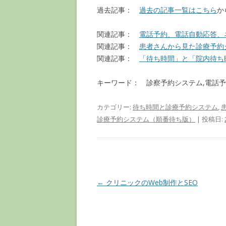
過去記事：
過去の記事一覧はこちら
か
関連記事：
電話予約、電話自動応答、
関連記事：
患者さんから見た診療予約
関連記事：
「待ち時間」と「院内待ち
キーワード： 診察予約システム,電話予約
カテゴリー:
待ち時間と診療予約システム
,
診療予約システム（順番待ち版）
| 投稿日:
投
←
クリニックのWeb制作とSEO
稿
ナ
ビ