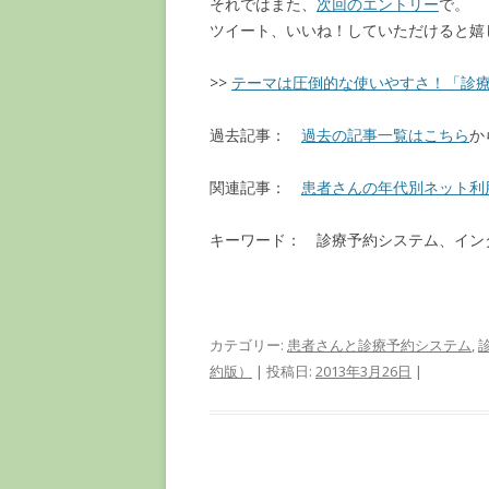
それではまた、
次回のエントリー
で。
ツイート、いいね！していただけると嬉
>>
テーマは圧倒的な使いやすさ！「診療予
過去記事：
過去の記事一覧はこちら
か
関連記事：
患者さんの年代別ネット利
キーワード： 診療予約システム、イン
カテゴリー:
患者さんと診療予約システム
,
約版）
| 投稿日:
2013年3月26日
|