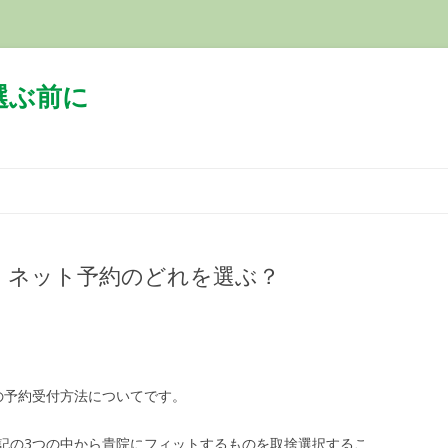
選ぶ前に
コ
ン
テ
ン
ツ
へ
ス
、ネット予約のどれを選ぶ？
キ
ッ
プ
の予約受付方法についてです。
記の3つの中から貴院にフィットするものを取捨選択するこ