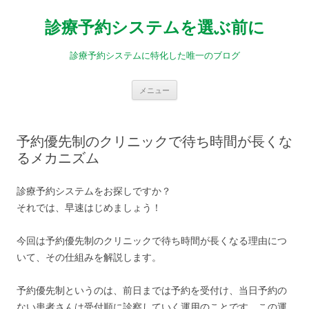
診療予約システムを選ぶ前に
診療予約システムに特化した唯一のブログ
コ
メニュー
ン
テ
ン
ツ
へ
予約優先制のクリニックで待ち時間が長くな
ス
キ
るメカニズム
ッ
プ
診療予約システムをお探しですか？
それでは、早速はじめましょう！
今回は予約優先制のクリニックで待ち時間が長くなる理由につ
いて、その仕組みを解説します。
予約優先制というのは、前日までは予約を受付け、当日予約の
ない患者さんは受付順に診察していく運用のことです。この運