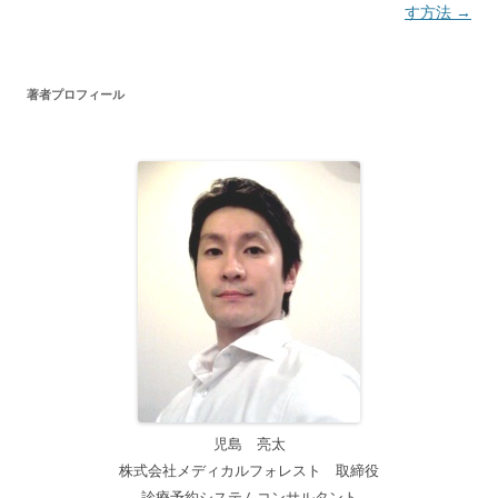
ナ
す方法
→
ビ
ゲ
著者プロフィール
ー
シ
ョ
ン
児島 亮太
株式会社メディカルフォレスト 取締役
診療予約システムコンサルタント