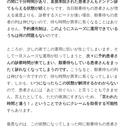
の間に十分時間があり、直接来院された患者さんもドンドン診
てもらえる状態が続く
からです。当日順番待ちの患者さんが増
える速度よりも、診察するスピードが速い場合、順番待ちの患
者の列は伸びないので、待ち時間が異常に長くなることはあり
ません。
予約優先制は、このようにスムーズに運用できている
うちは何の問題もない
のです。
ところが、少しの差でこの運用に狂いが生じてしまいます。そ
して一旦スムーズな運用が狂ってしまうと、
次々に予約患者さ
んの診察時間が来てしまい、順番待ちしている患者さんをまっ
たく診れなくなってしまうのです。
こうなると、順番待ちの列
は伸びる一方ですので、待ち時間が異常に長くなってしまいま
す。しかも、
いつになったらこの状態が解消するかわからない
ので、患者さんには「あと〇分ぐらい」と言うこともできませ
ん。言えたとしても、ただの推測にすぎないため、
「言われた
時間と違う！」ということでさらにクレームを助長する可能性
すらあります。
最悪なのは、この状態になってしまった時に順番待ちの患者さ