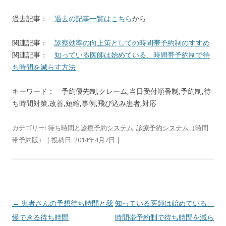
過去記事：
過去の記事一覧はこちら
から
関連記事：
診察効率の向上策としての時間帯予約制のすすめ
関連記事：
知っている医師は始めている、時間帯予約制で待
ち時間を減らす方法
キーワード： 予約優先制,クレーム,当日受付順番制,予約制,待
ち時間対策,改善,短縮,事例,飛び込み患者,対応
カテゴリー:
待ち時間と診療予約システム
,
診療予約システム（時間
帯予約版）
| 投稿日:
2014年4月7日
|
投
←
患者さんの予想待ち時間と我
知っている医師は始めている、
稿
慢できる待ち時間
時間帯予約制で待ち時間を減ら