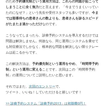
のため
予約優先制という運用方法は、これらの問題が起こって
しまうことに全く無力
だと言えます。「今までうまくいってい
たのになぜ？」という先生や受付スタッフも多いですが、
今ま
では順番待ちの患者さんの数よりも、患者さんを診るスピード
がたまたま速かっただけ
なのです。
こうなってしまったら、診療予約システムを導入するだけでは
問題は解決しません。何故なら、同じ運用にシステムを乗せて
も対症療法でしかなく、根本的な問題を解決しない限りクレー
ムは起こるからです。
この解決方法は、
予約優先制という運用をやめ、「時間帯予約
制」という運用に変える
ことです。次回はこの「時間帯予約
制」の運用についてご説明したいと思います。
それではまた、
次回のエントリー
で。
ツイート、いいね！していただけると嬉しいです！
>> 診療予約システム「診療予約2013」は初期費0円！